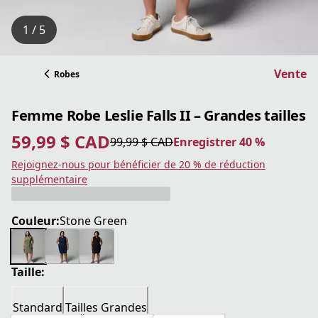
1 / 5
Vente
Robes
Femme Robe Leslie Falls II – Grandes tailles
59,99 $ CAD
99,99 $ CAD
Enregistrer 40 %
prix actuel 59,99 $ CAD
prix original 99,99 $ CAD
Enregistrer 40 %
Rejoignez-nous pour bénéficier de 20 % de réduction
supplémentaire
Couleur:
Stone Green
Taille:
Standard
Tailles Grandes