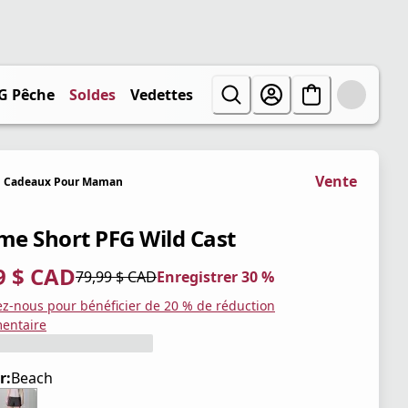
G Pêche
Soldes
Vedettes
Vente
Cadeaux Pour Maman
e Short PFG Wild Cast
9 $ CAD
79,99 $ CAD
Enregistrer 30 %
tuel 55,99 $ CAD
iginal 79,99 $ CAD
trer 30 %
ez-nous pour bénéficier de 20 % de réduction
entaire
r:
Beach