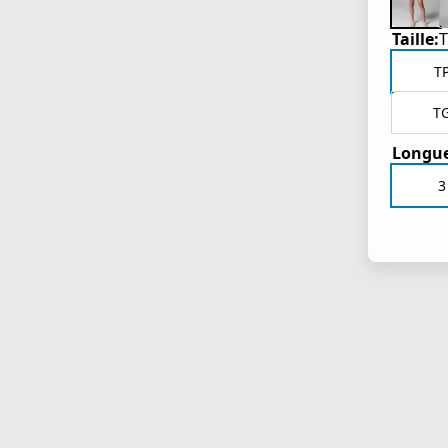
Taille:
T
T
Longue
3