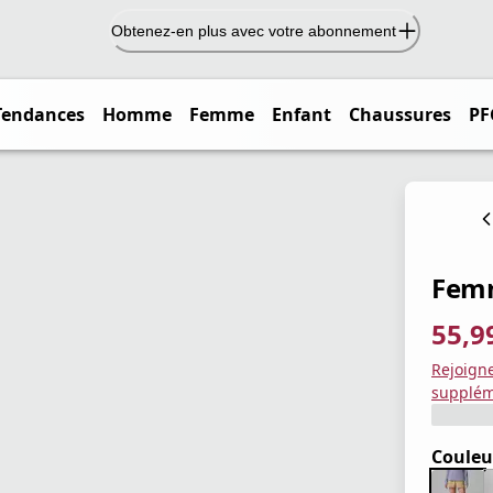
Obtenez-en plus avec votre abonnement
Tendances
Homme
Femme
Enfant
Chaussures
PF
Femm
55,9
prix ac
prix or
Enregis
Rejoign
supplém
Couleu