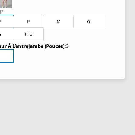
TP
P
P
M
G
G
TTG
ur À L’entrejambe (Pouces):
3