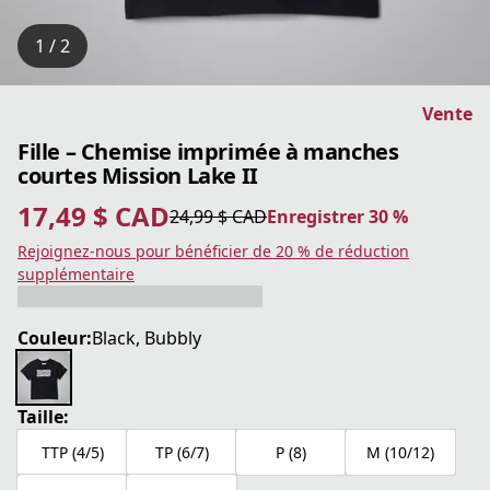
1 / 2
Vente
Fille – Chemise imprimée à manches
courtes Mission Lake II
17,49 $ CAD
24,99 $ CAD
Enregistrer 30 %
prix actuel 17,49 $ CAD
prix original 24,99 $ CAD
Enregistrer 30 %
Rejoignez-nous pour bénéficier de 20 % de réduction
supplémentaire
Couleur:
Black, Bubbly
Taille:
TTP (4/5)
TP (6/7)
P (8)
M (10/12)