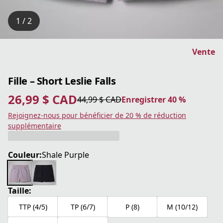
1 / 2
Vente
Fille – Short Leslie Falls
26,99 $ CAD
44,99 $ CAD
Enregistrer 40 %
prix actuel 26,99 $ CAD
prix original 44,99 $ CAD
Enregistrer 40 %
Rejoignez-nous pour bénéficier de 20 % de réduction
supplémentaire
Couleur:
Shale Purple
Taille:
TTP (4/5)
TP (6/7)
P (8)
M (10/12)