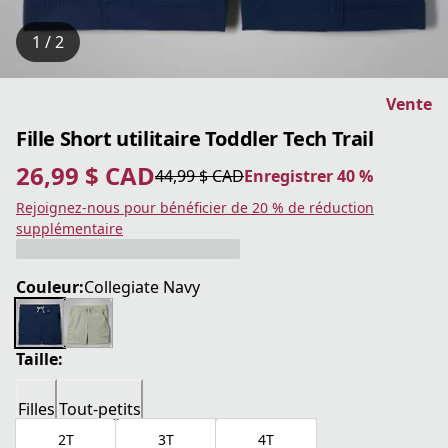
1 / 2
Vente
Fille Short utilitaire Toddler Tech Trail
26,99 $ CAD
44,99 $ CAD
Enregistrer 40 %
prix actuel 26,99 $ CAD
prix original 44,99 $ CAD
Enregistrer 40 %
Rejoignez-nous pour bénéficier de 20 % de réduction
supplémentaire
Couleur:
Collegiate Navy
Taille:
Filles
Tout-petits
2T
3T
4T