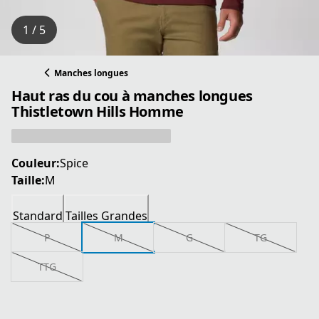
1 / 5
Manches longues
Haut ras du cou à manches longues
Thistletown Hills Homme
Couleur:
Spice
Taille:
M
Standard
Tailles Grandes
P
M
G
TG
TTG