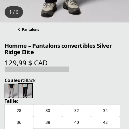
1 / 9
Pantalons
Homme – Pantalons convertibles Silver
Ridge Elite
129,99 $ CAD
prix actuel 129,99 $ CAD
Couleur:
Black
Taille:
28
30
32
34
36
38
40
42