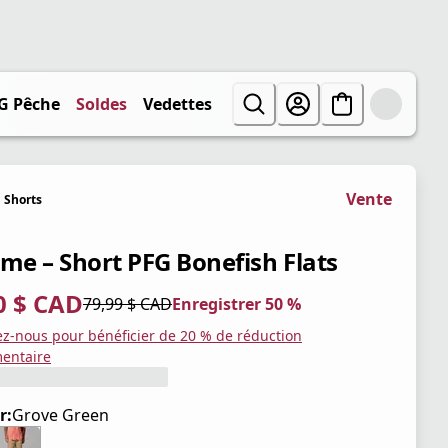
G Pêche
Soldes
Vedettes
Vente
Shorts
e – Short PFG Bonefish Flats
0 $ CAD
79,99 $ CAD
Enregistrer 50 %
tuel 40,00 $ CAD
iginal 79,99 $ CAD
trer 50 %
ez-nous pour bénéficier de 20 % de réduction
entaire
r:
Grove Green