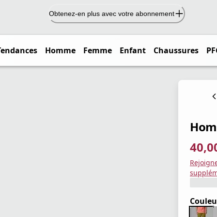
Obtenez-en plus avec votre abonnement
Tendances
Homme
Femme
Enfant
Chaussures
PF
Homm
40,0
prix ac
prix or
Enregis
Rejoign
supplém
Couleu