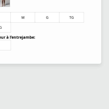
M
G
TG
G
ur à l’entrejambe: