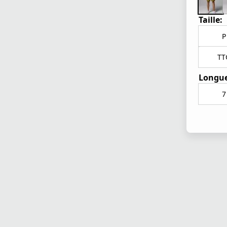
Taille:
P
TT
Longue
7