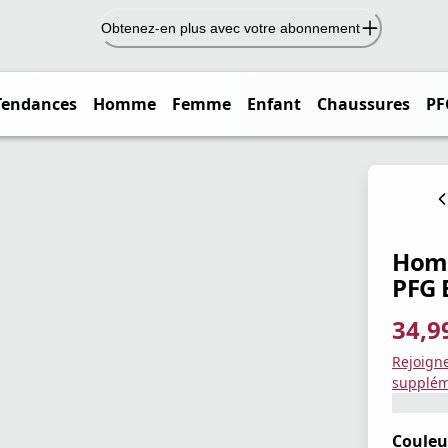
Obtenez-en plus avec votre abonnement
Tendances
Homme
Femme
Enfant
Chaussures
PF
Homm
PFG 
34,9
prix ac
prix or
Enregis
Rejoign
supplém
Couleu