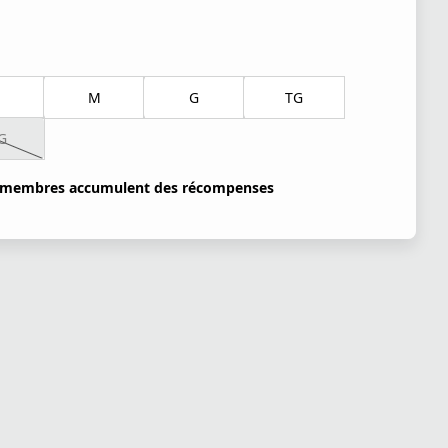
M
G
TG
G
 membres accumulent des récompenses