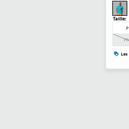
Taille:
P
TT
Les