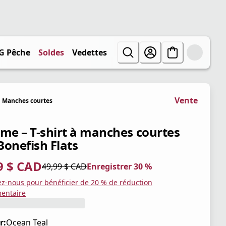
G Pêche
Soldes
Vedettes
Vente
Manches courtes
e – T-shirt à manches courtes
Bonefish Flats
9 $ CAD
49,99 $ CAD
Enregistrer 30 %
tuel 34,99 $ CAD
iginal 49,99 $ CAD
trer 30 %
ez-nous pour bénéficier de 20 % de réduction
entaire
r:
Ocean Teal