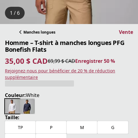
1 / 6
Vente
Manches longues
Homme – T-shirt à manches longues PFG
Bonefish Flats
35,00 $ CAD
69,99 $ CAD
Enregistrer 50 %
prix actuel 35,00 $ CAD
prix original 69,99 $ CAD
Enregistrer 50 %
Rejoignez-nous pour bénéficier de 20 % de réduction
supplémentaire
Couleur:
White
Taille:
TP
P
M
G