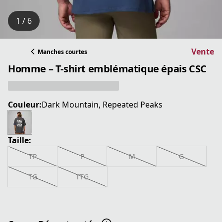
1 / 6
Vente
Manches courtes
Homme – T-shirt emblématique épais CSC
Couleur:
Dark Mountain, Repeated Peaks
Taille:
TP
P
M
G
TG
TTG