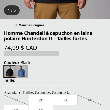
1 / 6
Manches longues
Homme Chandail à capuchon en laine
polaire Hunterdon II – Tailles fortes
74,99 $ CAD
prix actuel 74,99 $ CAD
Couleur:
Black
Taille:
Standard
Tailles Grandes
Grande taille
1X
2X
3X
4X