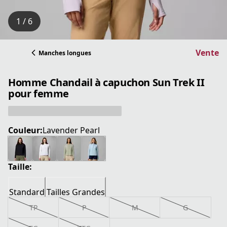
1 / 6
Vente
Manches longues
Homme Chandail à capuchon Sun Trek II
pour femme
Couleur:
Lavender Pearl
Taille:
Standard
Tailles Grandes
TP
P
M
G