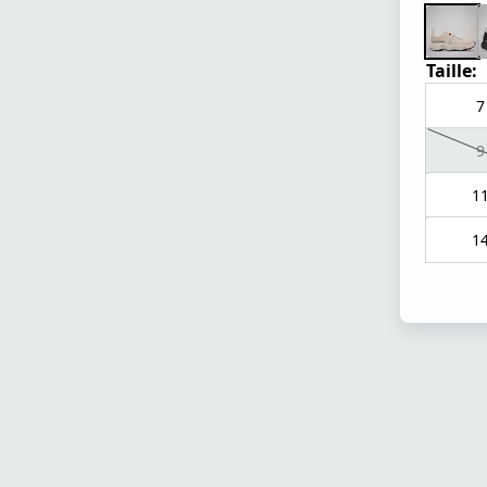
Taille:
7
9
1
1