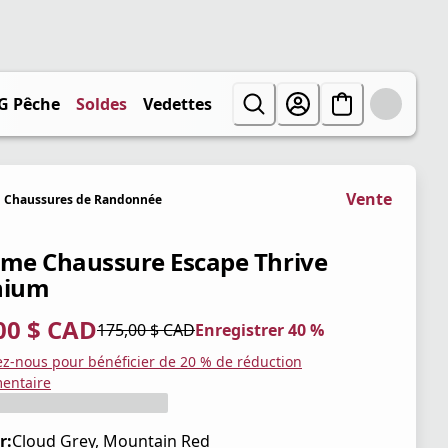
G Pêche
Soldes
Vedettes
Vente
Chaussures de Randonnée
e Chaussure Escape Thrive
nium
00 $ CAD
175,00 $ CAD
Enregistrer 40 %
tuel 105,00 $ CAD
iginal 175,00 $ CAD
trer 40 %
ez-nous pour bénéficier de 20 % de réduction
entaire
r:
Cloud Grey, Mountain Red