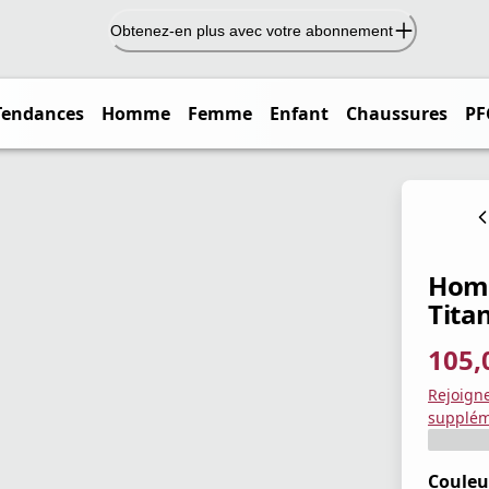
Obtenez-en plus avec votre abonnement
Tendances
Homme
Femme
Enfant
Chaussures
PF
Homm
Tita
105,
prix ac
prix or
Enregis
Rejoign
supplém
Couleu