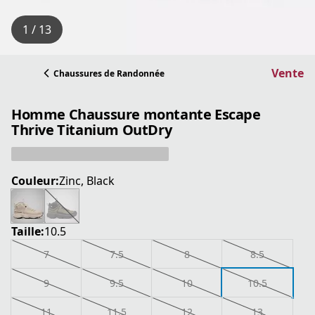
1 / 13
Vente
Chaussures de Randonnée
Homme Chaussure montante Escape
Thrive Titanium OutDry
Couleur:
Zinc, Black
Taille:
10.5
7
7.5
8
8.5
9
9.5
10
10.5
11
11.5
12
13