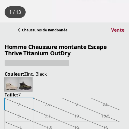
1 / 13
Vente
Chaussures de Randonnée
Homme Chaussure montante Escape
Thrive Titanium OutDry
Couleur:
Zinc, Black
Taille:
7
7
7.5
8
8.5
9
9.5
10
10.5
11
11.5
12
13