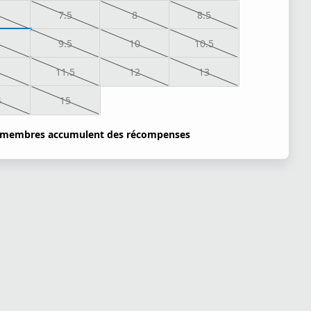
7.5
8
8.5
9.5
10
10.5
1
11.5
12
13
4
15
 membres accumulent des récompenses