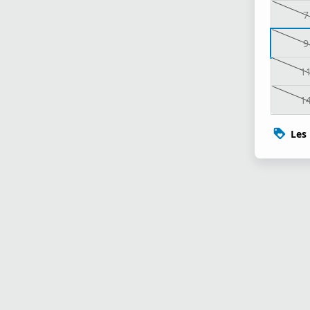
7
9
1
1
Les