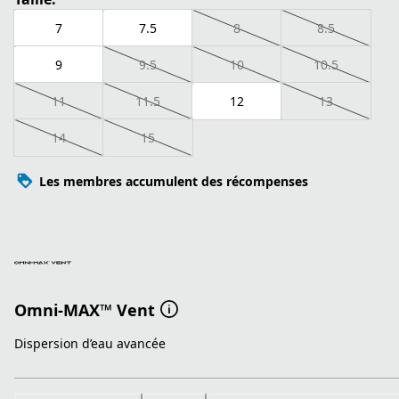
7
7.5
8
8.5
9
9.5
10
10.5
11
11.5
12
13
14
15
Les membres accumulent des récompenses
Omni-MAX™ Vent
Dispersion d’eau avancée