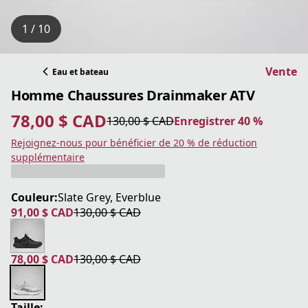
1 / 10
Vente
Eau et bateau
Homme Chaussures Drainmaker ATV
78,00 $ CAD
130,00 $ CAD
Enregistrer 40 %
prix actuel 78,00 $ CAD
prix original 130,00 $ CAD
Enregistrer 40 %
Rejoignez-nous pour bénéficier de 20 % de réduction
supplémentaire
Couleur:
Slate Grey, Everblue
91,00 $ CAD
130,00 $ CAD
prix actuel 91,00 $ CAD
prix original 130,00 $ CAD
78,00 $ CAD
130,00 $ CAD
prix actuel 78,00 $ CAD
prix original 130,00 $ CAD
Taille: