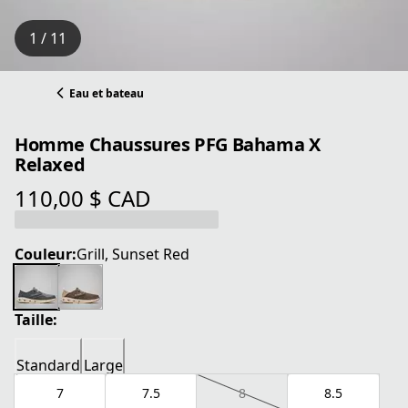
1 / 11
Eau et bateau
Homme Chaussures PFG Bahama X
Relaxed
110,00 $ CAD
prix actuel 110,00 $ CAD
Couleur:
Grill, Sunset Red
Taille:
Standard
Large
7
7.5
8
8.5