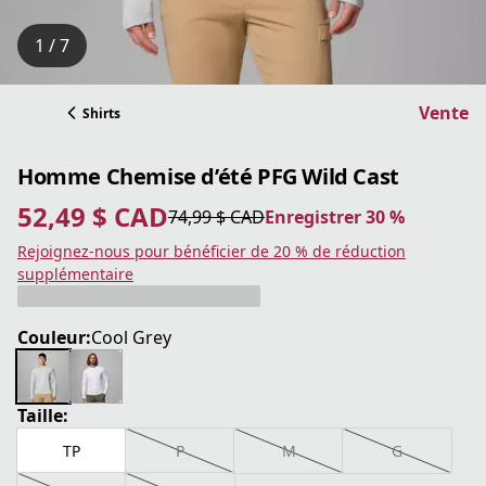
1 / 7
Vente
Shirts
Homme Chemise d’été PFG Wild Cast
52,49 $ CAD
74,99 $ CAD
Enregistrer 30 %
prix actuel 52,49 $ CAD
prix original 74,99 $ CAD
Enregistrer 30 %
Rejoignez-nous pour bénéficier de 20 % de réduction
supplémentaire
Couleur:
Cool Grey
Taille:
TP
P
M
G