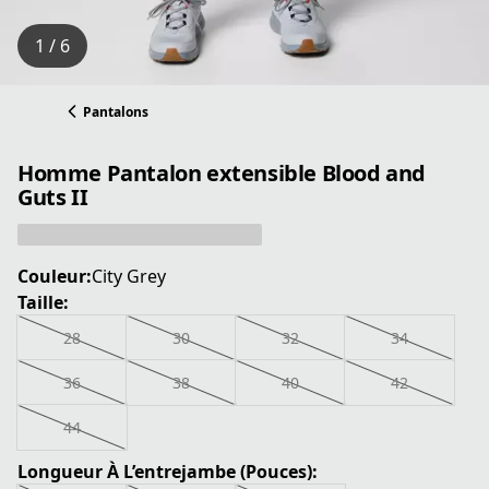
1 / 6
Pantalons
Homme Pantalon extensible Blood and
Guts II
Couleur:
City Grey
Taille:
28
30
32
34
36
38
40
42
44
Longueur À L’entrejambe (Pouces):