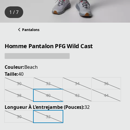
1 / 7
Pantalons
Homme Pantalon PFG Wild Cast
Couleur:
Beach
Taille:
40
30
32
34
36
38
40
42
44
Longueur À L’entrejambe (Pouces):
32
30
32