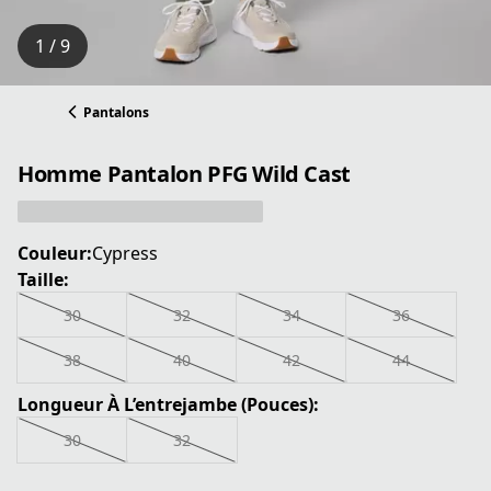
1 / 9
Pantalons
Homme Pantalon PFG Wild Cast
Couleur:
Cypress
Taille:
30
32
34
36
38
40
42
44
Longueur À L’entrejambe (Pouces):
30
32