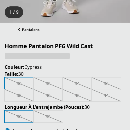
1 / 9
Pantalons
Homme Pantalon PFG Wild Cast
Couleur:
Cypress
Taille:
30
30
32
34
36
38
40
42
44
Longueur À L’entrejambe (Pouces):
30
30
32