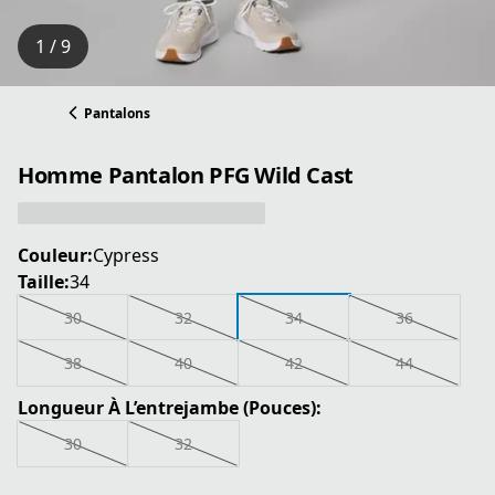
1 / 9
Pantalons
Homme Pantalon PFG Wild Cast
Couleur:
Cypress
Taille:
34
30
32
34
36
38
40
42
44
Longueur À L’entrejambe (Pouces):
30
32