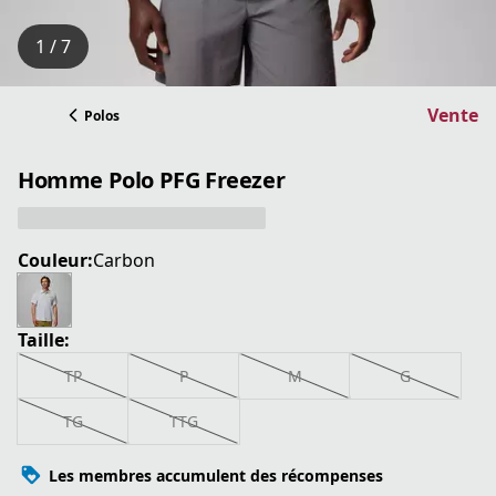
1 / 7
Vente
Polos
Homme Polo PFG Freezer
Couleur:
Carbon
Taille:
TP
P
M
G
TG
TTG
Les membres accumulent des récompenses