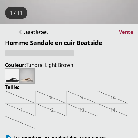
1 / 11
Vente
Eau et bateau
Homme Sandale en cuir Boatside
Couleur:
Tundra, Light Brown
Taille:
7
8
9
10
11
12
13
14
15
Les membres accumulent des récompenses