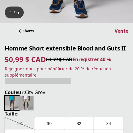
1 / 6
Vente
Shorts
Homme Short extensible Blood and Guts II
50,99 $ CAD
84,99 $ CAD
Enregistrer 40 %
prix actuel 50,99 $ CAD
prix original 84,99 $ CAD
Enregistrer 40 %
Rejoignez-nous pour bénéficier de 20 % de réduction
supplémentaire
Couleur:
City Grey
Taille:
28
30
32
34