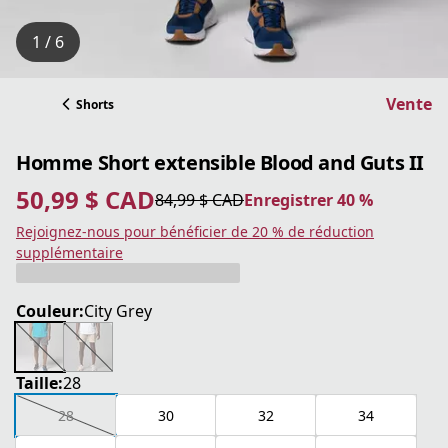
1 / 6
Vente
Shorts
Homme Short extensible Blood and Guts II
50,99 $ CAD
84,99 $ CAD
Enregistrer 40 %
prix actuel 50,99 $ CAD
prix original 84,99 $ CAD
Enregistrer 40 %
Rejoignez-nous pour bénéficier de 20 % de réduction
supplémentaire
Couleur:
City Grey
Taille:
28
28
30
32
34