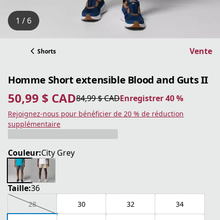
1 / 6
Vente
Shorts
Homme Short extensible Blood and Guts II
50,99 $ CAD
84,99 $ CAD
Enregistrer 40 %
prix actuel 50,99 $ CAD
prix original 84,99 $ CAD
Enregistrer 40 %
Rejoignez-nous pour bénéficier de 20 % de réduction
supplémentaire
Couleur:
City Grey
Taille:
36
28
30
32
34