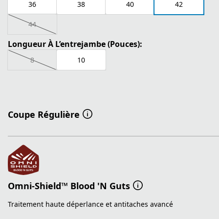
36
38
40
42
44
Longueur À L’entrejambe (Pouces):
8
10
Coupe Régulière
Omni-Shield™ Blood 'N Guts
Traitement haute déperlance et antitaches avancé