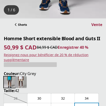
1 / 6
Vente
Shorts
Homme Short extensible Blood and Guts II
50,99 $ CAD
84,99 $ CAD
Enregistrer 40 %
prix actuel 50,99 $ CAD
prix original 84,99 $ CAD
Enregistrer 40 %
Rejoignez-nous pour bénéficier de 20 % de réduction
supplémentaire
Couleur:
City Grey
Taille:
42
28
30
32
34