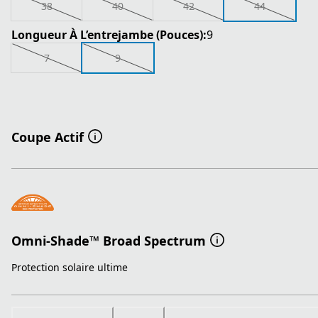
38
40
42
44
Longueur À L’entrejambe (Pouces):
9
7
9
Coupe Actif
Omni-Shade™ Broad Spectrum
Protection solaire ultime