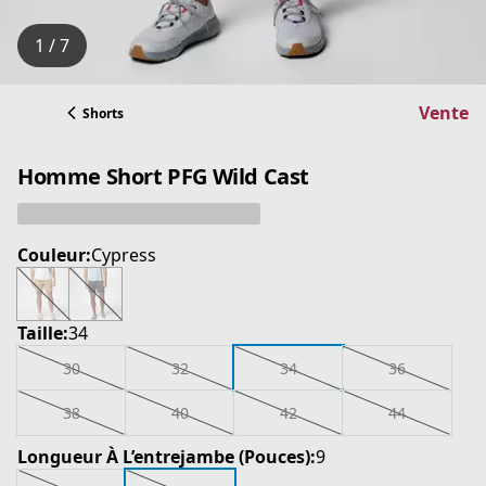
1 / 7
Vente
Shorts
Homme Short PFG Wild Cast
Couleur:
Cypress
Taille:
34
30
32
34
36
38
40
42
44
Longueur À L’entrejambe (Pouces):
9