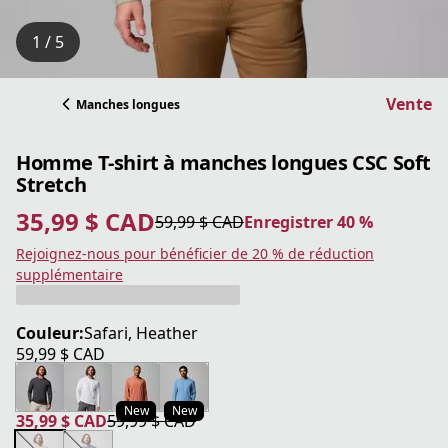
1 / 5
Vente
Manches longues
Homme T-shirt à manches longues CSC Soft
Stretch
35,99 $ CAD
59,99 $ CAD
Enregistrer 40 %
prix actuel 35,99 $ CAD
prix original 59,99 $ CAD
Enregistrer 40 %
Rejoignez-nous pour bénéficier de 20 % de réduction
supplémentaire
Couleur:
Safari, Heather
59,99 $ CAD
prix actuel 59,99 $ CAD
New
New
35,99 $ CAD
59,99 $ CAD
prix actuel 35,99 $ CAD
prix original 59,99 $ CAD