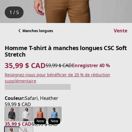
1 / 5
Vente
Manches longues
Homme T-shirt à manches longues CSC Soft
Stretch
35,99 $ CAD
59,99 $ CAD
Enregistrer 40 %
prix actuel 35,99 $ CAD
prix original 59,99 $ CAD
Enregistrer 40 %
Rejoignez-nous pour bénéficier de 20 % de réduction
supplémentaire
Couleur:
Safari, Heather
59,99 $ CAD
prix actuel 59,99 $ CAD
New
New
35,99 $ CAD
59,99 $ CAD
prix actuel 35,99 $ CAD
prix original 59,99 $ CAD