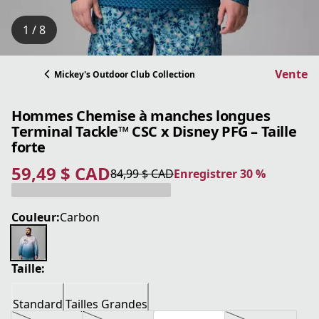
1 / 8
Vente
Mickey's Outdoor Club Collection
Hommes Chemise à manches longues
Terminal Tackle™ CSC x Disney PFG – Taille
forte
59,49 $ CAD
84,99 $ CAD
Enregistrer 30 %
prix actuel 59,49 $ CAD
prix original 84,99 $ CAD
Enregistrer 30 %
Couleur:
Carbon
Taille:
Standard
Tailles Grandes