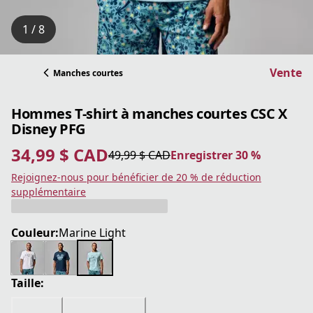
1 / 8
Vente
Manches courtes
Hommes T-shirt à manches courtes CSC X
Disney PFG
34,99 $ CAD
49,99 $ CAD
Enregistrer 30 %
prix actuel 34,99 $ CAD
prix original 49,99 $ CAD
Enregistrer 30 %
Rejoignez-nous pour bénéficier de 20 % de réduction
supplémentaire
Couleur:
Marine Light
Taille: