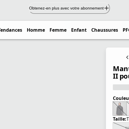
Obtenez-en plus avec votre abonnement
Tendances
Homme
Femme
Enfant
Chaussures
PF
Mant
II p
Couleu
Taille:
T