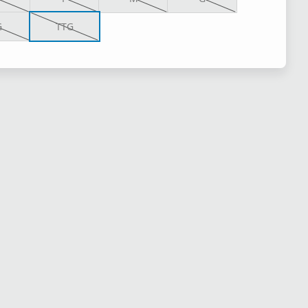
G
TTG