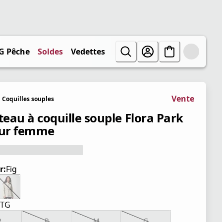
G Pêche
Soldes
Vedettes
Vente
Coquilles souples
eau à coquille souple Flora Park
our femme
r:
Fig
TTG
P
P
M
G