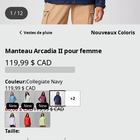
1 / 12
Nouveaux Coloris
Vestes de pluie
Manteau Arcadia II pour femme
119,99 $ CAD
prix actuel 119,99 $ CAD
Couleur:
Collegiate Navy
119,99 $ CAD
prix actuel 119,99 $ CAD
+2
New
New
New
60,00 $ CAD
119,99 $ CAD
prix actuel 60,00 $ CAD
prix original 119,99 $ CAD
Taille: