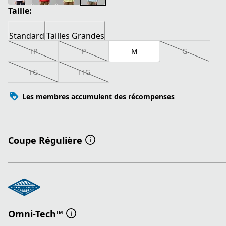
Taille:
Standard
Tailles Grandes
TP
P
M
G
TG
TTG
Les membres accumulent des récompenses
Coupe Régulière
Omni-Tech™