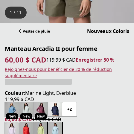
1 / 11
Nouveaux Coloris
Vestes de pluie
Manteau Arcadia II pour femme
60,00 $ CAD
119,99 $ CAD
Enregistrer 50 %
prix actuel 60,00 $ CAD
prix original 119,99 $ CAD
Enregistrer 50 %
Rejoignez-nous pour bénéficier de 20 % de réduction
supplémentaire
Couleur:
Marine Light, Everblue
119,99 $ CAD
prix actuel 119,99 $ CAD
+2
New
New
New
60,00 $ CAD
119,99 $ CAD
prix actuel 60,00 $ CAD
prix original 119,99 $ CAD