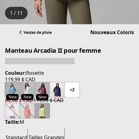
1 / 11
Nouveaux Coloris
Vestes de pluie
Manteau Arcadia II pour femme
Couleur:
Rosette
119,99 $ CAD
prix actuel 119,99 $ CAD
+2
New
New
New
60,00 $ CAD
119,99 $ CAD
prix actuel 60,00 $ CAD
prix original 119,99 $ CAD
Taille:
M
Standard
Tailles Grandes