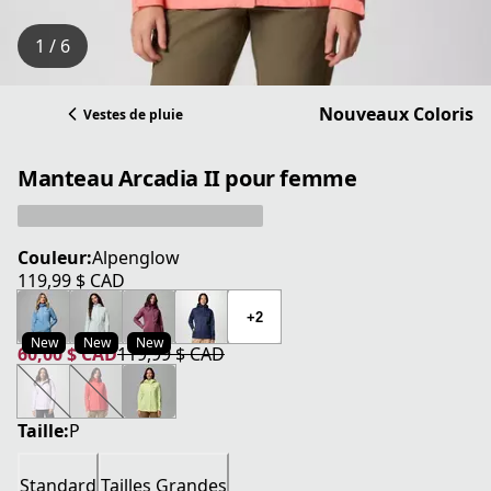
1 / 6
Nouveaux Coloris
Vestes de pluie
Manteau Arcadia II pour femme
Couleur:
Alpenglow
119,99 $ CAD
prix actuel 119,99 $ CAD
+2
New
New
New
60,00 $ CAD
119,99 $ CAD
prix actuel 60,00 $ CAD
prix original 119,99 $ CAD
Taille:
P
Standard
Tailles Grandes