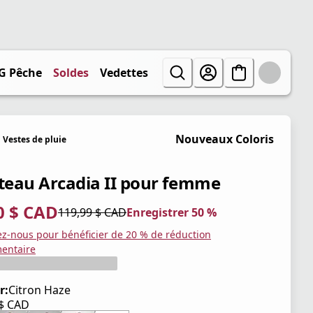
G Pêche
Soldes
Vedettes
Nouveaux Coloris
Vestes de pluie
eau Arcadia II pour femme
0 $ CAD
119,99 $ CAD
Enregistrer 50 %
tuel 60,00 $ CAD
iginal 119,99 $ CAD
trer 50 %
ez-nous pour bénéficier de 20 % de réduction
entaire
r:
Citron Haze
 $ CAD
tuel 119,99 $ CAD