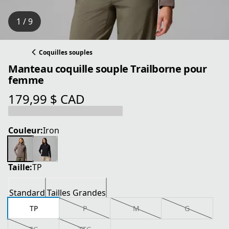
1 / 9
Coquilles souples
Manteau coquille souple Trailborne pour
femme
179,99 $ CAD
prix actuel 179,99 $ CAD
Couleur:
Iron
Taille:
TP
Standard
Tailles Grandes
TP
P
M
G