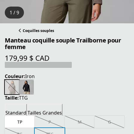
1 / 9
Coquilles souples
Manteau coquille souple Trailborne pour
femme
179,99 $ CAD
prix actuel 179,99 $ CAD
Couleur:
Iron
Taille:
TTG
Standard
Tailles Grandes
TP
P
M
G