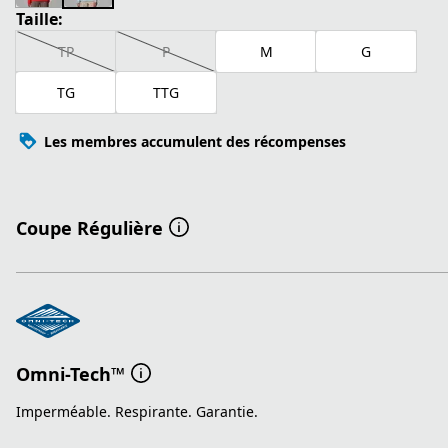
Taille:
TP
P
M
G
TG
TTG
Les membres accumulent des récompenses
Coupe Régulière
Omni-Tech™
Imperméable. Respirante. Garantie.