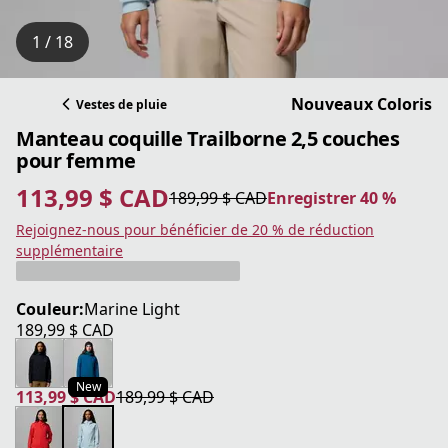
1 / 18
Nouveaux Coloris
Vestes de pluie
Manteau coquille Trailborne 2,5 couches
pour femme
113,99 $ CAD
189,99 $ CAD
Enregistrer 40 %
prix actuel 113,99 $ CAD
prix original 189,99 $ CAD
Enregistrer 40 %
Rejoignez-nous pour bénéficier de 20 % de réduction
supplémentaire
Couleur:
Marine Light
189,99 $ CAD
prix actuel 189,99 $ CAD
New
113,99 $ CAD
189,99 $ CAD
prix actuel 113,99 $ CAD
prix original 189,99 $ CAD