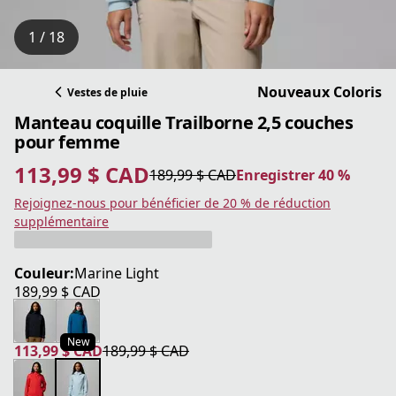
1 / 18
Nouveaux Coloris
Vestes de pluie
Manteau coquille Trailborne 2,5 couches
pour femme
113,99 $ CAD
189,99 $ CAD
Enregistrer 40 %
prix actuel 113,99 $ CAD
prix original 189,99 $ CAD
Enregistrer 40 %
Rejoignez-nous pour bénéficier de 20 % de réduction
supplémentaire
Couleur:
Marine Light
189,99 $ CAD
prix actuel 189,99 $ CAD
New
113,99 $ CAD
189,99 $ CAD
prix actuel 113,99 $ CAD
prix original 189,99 $ CAD