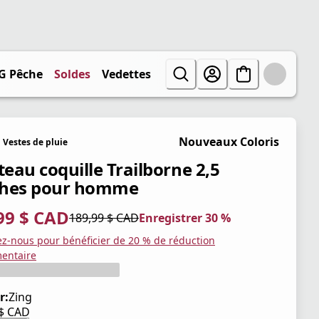
G Pêche
Soldes
Vedettes
Nouveaux Coloris
Vestes de pluie
eau coquille Trailborne 2,5
hes pour homme
99 $ CAD
189,99 $ CAD
Enregistrer 30 %
tuel 132,99 $ CAD
iginal 189,99 $ CAD
trer 30 %
ez-nous pour bénéficier de 20 % de réduction
entaire
r:
Zing
 $ CAD