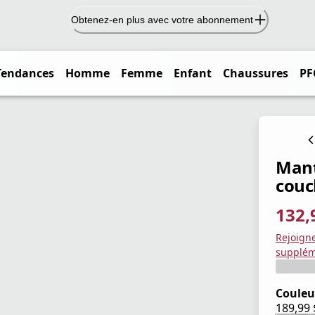
Obtenez-en plus avec votre abonnement
Tendances
Homme
Femme
Enfant
Chaussures
PF
Mant
couc
132,
prix ac
prix or
Enregis
Rejoign
supplém
Couleu
189,99