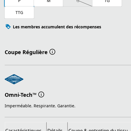
P
M
G
TG
TTG
Les membres accumulent des récompenses
Coupe Régulière
Omni-Tech™
Imperméable. Respirante. Garantie.
Caractéristiques
Détails
Coupe & entretien du tissu