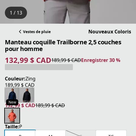
1 / 13
Nouveaux Coloris
Vestes de pluie
Manteau coquille Trailborne 2,5 couches
pour homme
132,99 $ CAD
189,99 $ CAD
Enregistrer 30 %
prix actuel 132,99 $ CAD
prix original 189,99 $ CAD
Enregistrer 30 %
Couleur:
Zing
189,99 $ CAD
prix actuel 189,99 $ CAD
New
132,99 $ CAD
189,99 $ CAD
prix actuel 132,99 $ CAD
prix original 189,99 $ CAD
Taille:
P