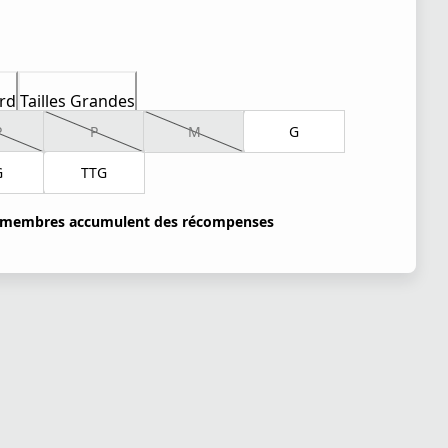
rd
Tailles Grandes
P
P
M
G
G
TTG
 membres accumulent des récompenses