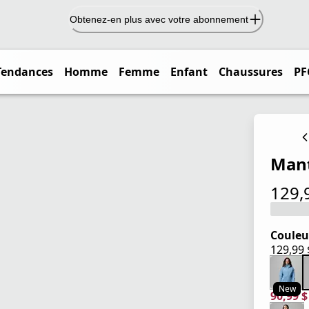
Obtenez-en plus avec votre abonnement
Tendances
Homme
Femme
Enfant
Chaussures
PF
Mant
129,
prix ac
Couleu
129,99
prix ac
New
90,99 
prix ac
prix or