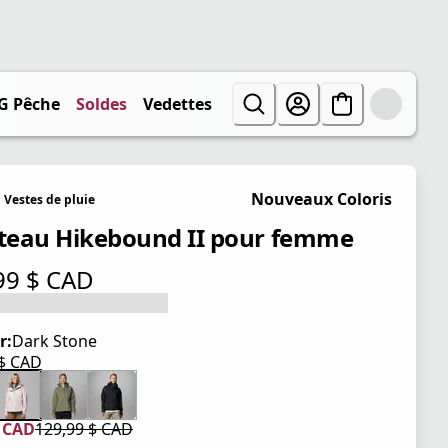
G Pêche
Soldes
Vedettes
Nouveaux Coloris
Vestes de pluie
eau Hikebound II pour femme
99 $ CAD
tuel 129,99 $ CAD
r:
Dark Stone
 $ CAD
tuel 129,99 $ CAD
$ CAD
129,99 $ CAD
tuel 90,99 $ CAD
iginal 129,99 $ CAD