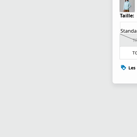
Taille:
Standa
T
T
Les